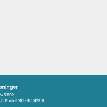
sninger
2453102
it Bank 9067-1520128111