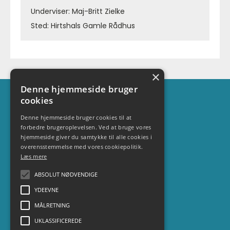
Underviser: Maj-Britt Zielke
Sted: Hirtshals Gamle Rådhus
×
Denne hjemmeside bruger
Kontakt
cookies
Maj-Britt Zielke
Denne hjemmeside bruger cookies til at
forbedre brugeroplevelsen. Ved at bruge vores
+ 45 3051 1540
hjemmeside giver du samtykke til alle cookies i
info@vendsysselfritidforalle.dk
overensstemmelse med vores cookiepolitik.
Læs mere
Oplysninger
ABSOLUT NØDVENDIGE
cvr. 42453102
YDEEVNE
Nykredit Bank 9067-1520128111
MÅLRETNING
UKLASSIFICEREDE