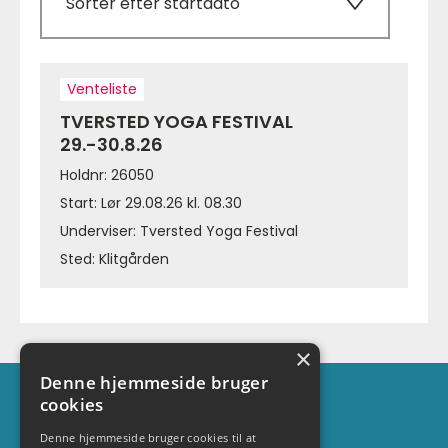
Sorter efter startdato
Venteliste
TVERSTED YOGA FESTIVAL
29.-30.8.26
Holdnr: 26050
Start: Lør 29.08.26 kl. 08.30
Underviser: Tversted Yoga Festival
Sted: Klitgården
×
Denne hjemmeside bruger
Kontakt
cookies
Maj-Britt Zielke
Denne hjemmeside bruger cookies til at