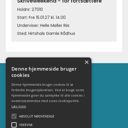
Skriveweekend - for fortsættere
Holdnr: 27010
Start: Fre 15.01.27 kl. 14.00
Underviser: Helle Møller Riis
Sted: Hirtshals Gamle Rådhus
×
Denne hjemmeside bruger
Kontakt
cookies
Maj-Britt Zielke
Denne hjemmeside bruger cookies til at
forbedre brugeroplevelsen. Ved at bruge vores
+ 45 3051 1540
hjemmeside giver du samtykke til alle cookies i
info@vendsysselfritidforalle.dk
overensstemmelse med vores cookiepolitik.
Læs mere
Oplysninger
ABSOLUT NØDVENDIGE
cvr. 42453102
YDEEVNE
Nykredit Bank 9067-1520128111